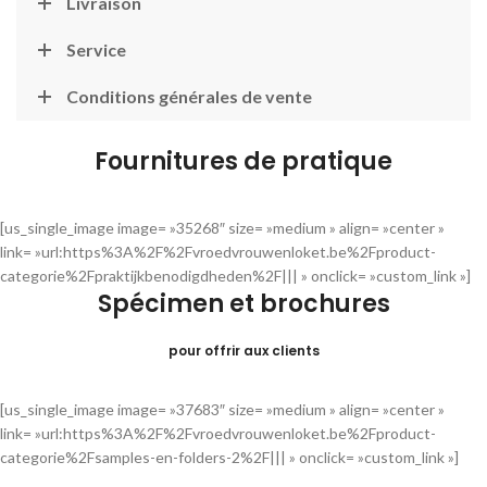
Livraison
Service
Conditions générales de vente
Fournitures de pratique
[us_single_image image= »35268″ size= »medium » align= »center »
link= »url:https%3A%2F%2Fvroedvrouwenloket.be%2Fproduct-
categorie%2Fpraktijkbenodigdheden%2F||| » onclick= »custom_link »]
Spécimen et brochures
pour offrir aux clients
[us_single_image image= »37683″ size= »medium » align= »center »
link= »url:https%3A%2F%2Fvroedvrouwenloket.be%2Fproduct-
categorie%2Fsamples-en-folders-2%2F||| » onclick= »custom_link »]