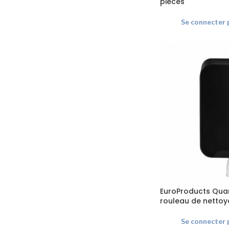
pièces
Se connecter p
EuroProducts Quar
rouleau de nettoya
Se connecter p