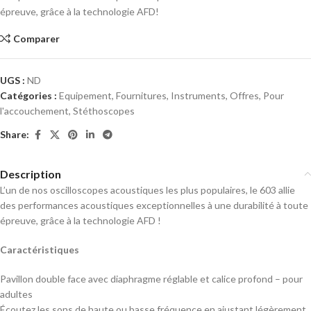
épreuve, grâce à la technologie AFD!
Comparer
UGS :
ND
Catégories :
Equipement
,
Fournitures
,
Instruments
,
Offres
,
Pour
l'accouchement
,
Stéthoscopes
Share:
Description
L’un de nos oscilloscopes acoustiques les plus populaires, le 603 allie
des performances acoustiques exceptionnelles à une durabilité à toute
épreuve, grâce à la technologie AFD !
Caractéristiques
Pavillon double face avec diaphragme réglable et calice profond – pour
adultes
Écoutez les sons de haute ou basse fréquence en ajustant légèrement