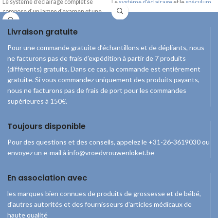
Le système d'éclairage complet se
Le
système d'éclairage
et le
spéculum
compose d'un lampe d'examen et une
qui l'accompagnent sont disponibles
station de charge. Le système
séparément.
Livraison gratuite
d'éclairage est complètement chargé
en 5 heures, après quoi il peut être
Pour une commande gratuite d’échantillons et de dépliants, nous
utilisé pendant 80 minutes.
ne facturons pas de frais d’expédition à partir de 7 produits
Le
spéculum
qui l’accompagnent sont
(différents) gratuits. Dans ce cas, la commande est entièrement
disponibles séparément.
gratuite. Si vous commandez uniquement des produits payants,
nous ne facturons pas de frais de port pour les commandes
supérieures à 150€.
Toujours disponible
Pour des questions et des conseils, appelez le +31-26-3619030 ou
envoyez un e-mail à info@vroedvrouwenloket.be
En association avec
les marques bien connues de produits de grossesse et de bébé,
d'autres autorités et des fournisseurs d'articles médicaux de
haute qualité