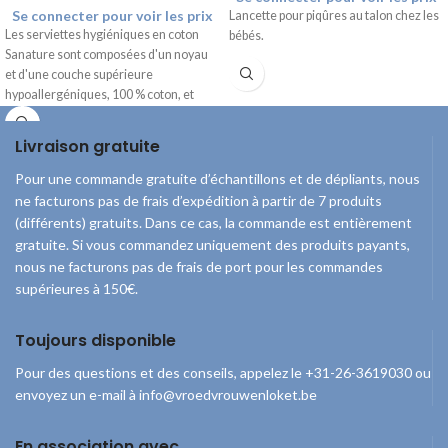
Se connecter pour voir les prix
Lancette pour piqûres au talon chez les
Les serviettes hygiéniques en coton
bébés.
Sanature sont composées d'un noyau
et d'une couche supérieure
hypoallergéniques, 100 % coton, et
sont exemptes de chlore et de parfum.
Les ailettes assurent un bon maintien
Livraison gratuite
et empêchent le pansement de glisser.
Pour une commande gratuite d’échantillons et de dépliants, nous
ne facturons pas de frais d’expédition à partir de 7 produits
(différents) gratuits. Dans ce cas, la commande est entièrement
gratuite. Si vous commandez uniquement des produits payants,
nous ne facturons pas de frais de port pour les commandes
supérieures à 150€.
Toujours disponible
Pour des questions et des conseils, appelez le +31-26-3619030 ou
envoyez un e-mail à info@vroedvrouwenloket.be
En association avec