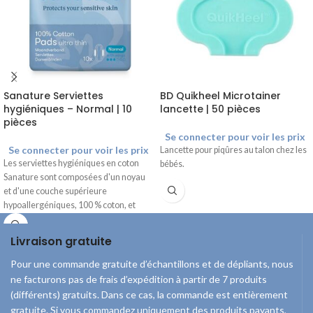
Sanature Serviettes
BD Quikheel Microtainer
hygiéniques – Normal | 10
lancette | 50 pièces
pièces
Se connecter pour voir les prix
Se connecter pour voir les prix
Lancette pour piqûres au talon chez les
Les serviettes hygiéniques en coton
bébés.
Sanature sont composées d'un noyau
et d'une couche supérieure
hypoallergéniques, 100 % coton, et
sont exemptes de chlore et de parfum.
Les ailettes assurent un bon maintien
Livraison gratuite
et empêchent le pansement de glisser.
Pour une commande gratuite d’échantillons et de dépliants, nous
ne facturons pas de frais d’expédition à partir de 7 produits
(différents) gratuits. Dans ce cas, la commande est entièrement
gratuite. Si vous commandez uniquement des produits payants,