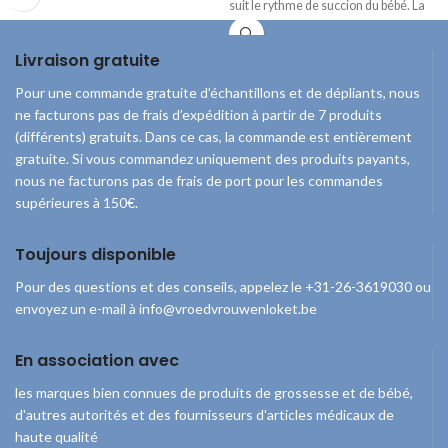
peau de maman assure une transition
suit le rythme de succion du bébé. La
facile et sûre du sein au biberon.
forme symétrique de la partie téterelle
Vous bénéficiez d'une
imite le mamelon maternel pour une
Livraison gratuite
réduction considérable
sensation familière et sécurisante.
de 25 % sur le prix d'achat
Convient aux bébés de 0 à 6 mois
Pour une commande gratuite d’échantillons et de dépliants, nous
Vous bénéficiez d’une
par rapport au prix de
ne facturons pas de frais d’expédition à partir de 7 produits
réduction considérable
détail.
(différents) gratuits. Dans ce cas, la commande est entièrement
de 25 % sur le prix d’achat
gratuite. Si vous commandez uniquement des produits payants,
Le biberon de 250 ml est équipé d'une
par rapport au prix de
nous ne facturons pas de frais de port pour les commandes
tétine Slow 3m+.
détail.
supérieures à 150€.
Contenu du paquet
2 sucettes
Toujours disponible
1 boîte de stérilisation/rangement
Pour des questions et des conseils, appelez le +31-26-3619030 ou
envoyez un e-mail à info@vroedvrouwenloket.be
En association avec
les marques bien connues de produits de grossesse et de bébé,
d'autres autorités et des fournisseurs d'articles médicaux de
haute qualité