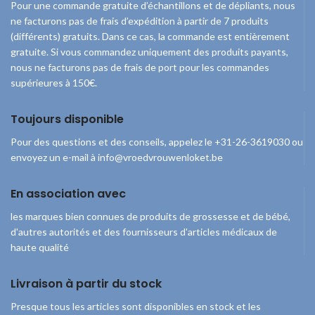
Vous bénéficiez d’une
de 0 à 2 mois
Pour une commande gratuite d’échantillons et de dépliants, nous
Vous bénéficiez d'une
réduction considérable
ne facturons pas de frais d’expédition à partir de 7 produits
réduction considérable
de 25 % sur le prix d’achat
(différents) gratuits. Dans ce cas, la commande est entièrement
de 25 % sur le prix d'achat
par rapport au prix de
gratuite. Si vous commandez uniquement des produits payants,
par rapport au prix de
détail.
nous ne facturons pas de frais de port pour les commandes
détail.
supérieures à 150€.
Continue
2 Difrax LOVI Dynamique sucettes
Toujours disponible
1 Boîte de rangement
Pour des questions et des conseils, appelez le +31-26-3619030 ou
envoyez un e-mail à info@vroedvrouwenloket.be
En association avec
les marques bien connues de produits de grossesse et de bébé,
d'autres autorités et des fournisseurs d'articles médicaux de
haute qualité
Livraison à partir du stock
Presque tous les articles sont disponibles en stock et les