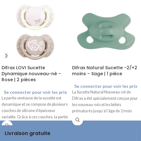
Difrax LOVI Sucette
Difrax Natural Sucette -2/+2
Dynamique nouveau-né –
moins – Sage | 1 pièce
Rose | 2 pièces
Se connecter pour voir les prix
Se connecter pour voir les prix
La Sucette Natural Nouveau-né de
La partie ventouse de la sucette est
Difrax a été spécialement conçue pour
dynamique et se compose de plusieurs
les nouveau-nés et les bébés
couches de silicone d'épaisseur
prématurés jusqu’à l’âge de 2 mois
variable. Grâce à ces couches, la partie
environ. La téterelle douce et
supérieure de la partie suceuse se
symétrique est faite en silicone et
déplace au rythme de la succion
correspond au besoin de succion des
Livraison gratuite
naturelle du bébé. Convient aux bébés
nouveau-nés.