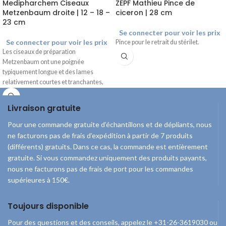
Medipharchem Ciseaux
ZEPF Mathieu Pince de
Metzenbaum droite | 12 – 18 –
ciceron | 28 cm
23 cm
Se connecter pour voir les prix
Se connecter pour voir les prix
Pince pour le retrait du stérilet.
Les ciseaux de préparation
Metzenbaum ont une poignée
typiquement longue et des lames
relativement courtes et tranchantes,
ce qui permet de travailler dans les
tissus profonds. Grâce aux extrémités
Livraison gratuite
émoussées des lames de la paire de
ciseaux, elle convient à la préparation
Pour une commande gratuite d’échantillons et de dépliants, nous
de divers types de tissus. Fabriquée en
ne facturons pas de frais d’expédition à partir de 7 produits
acier inoxydable de haute qualité, elle
(différents) gratuits. Dans ce cas, la commande est entièrement
peut être stérilisée de manière
gratuite. Si vous commandez uniquement des produits payants,
illimitée*.
nous ne facturons pas de frais de port pour les commandes
supérieures à 150€.
Toujours disponible
Pour des questions et des conseils, appelez le +31-26-3619030 ou