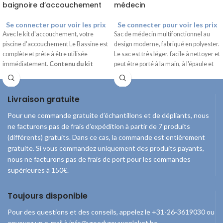
baignoire d’accouchement
médecin
Se connecter pour voir les prix
Se connecter pour voir les prix
Avec le kit d'accouchement, votre
Sac de médecin multifonctionnel au
piscine d'accouchement Le Bassine est
design moderne, fabriqué en polyester.
complète et prête à être utilisée
Le sac est très léger, facile à nettoyer et
immédiatement.
Contenu du kit
peut être porté à la main, à l'épaule et
Tuyau d'alimentation 10 meter
comme un sac à dos. Comprend 3
Tuyau de drainage 10 meter
poches modulaires avec couvercle
Embouts universel
transparent et 1 poche modulaires
Livraison gratuite
Une pompe à eau submersible
isothermes. Dimensions : 16 × 30 × 40
Une pompe à air
cm. Fourni sans contenu.
Pour une commande gratuite d’échantillons et de dépliants, nous
Thermomètre de bain
ne facturons pas de frais d’expédition à partir de 7 produits
Une épuisette
(différents) gratuits. Dans ce cas, la commande est entièrement
gratuite. Si vous commandez uniquement des produits payants,
nous ne facturons pas de frais de port pour les commandes
supérieures à 150€.
Toujours disponible
Pour des questions et des conseils, appelez le +31-26-3619030 ou
envoyez un e-mail à info@vroedvrouwenloket.be