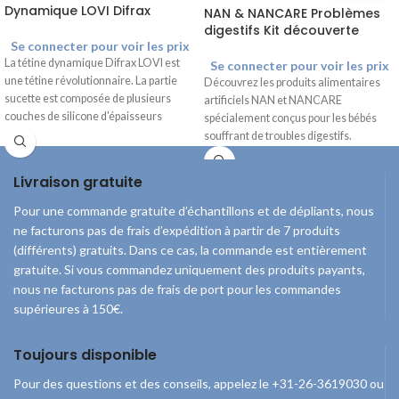
Dynamique LOVI Difrax
NAN & NANCARE Problèmes
digestifs Kit découverte
Se connecter pour voir les prix
La tétine dynamique Difrax LOVI est
Se connecter pour voir les prix
une tétine révolutionnaire. La partie
Découvrez les produits alimentaires
sucette est composée de plusieurs
artificiels NAN et NANCARE
couches de silicone d'épaisseurs
spécialement conçus pour les bébés
différentes. Ainsi, le bout de la partie
souffrant de troubles digestifs.
sucette suit le rythme naturel de
Contenu du paquet
succion du bébé.
Pour tout achat
6x NAN Complete Sticks
Livraison gratuite
d'un
produit Difrax
au Guichet Sages-
6x NAN AR Sticks
Femmes, vous recevrez une sucette
3x NANCARE Fibers (+/- 500 g)
Pour une commande gratuite d’échantillons et de dépliants, nous
dynamique Difrax LOVI entièrement
1x brochure sur les produits NAN
ne facturons pas de frais d’expédition à partir de 7 produits
gratuite !
(offre valable dans la limite
Vous pouvez commander un seul kit à
(différents) gratuits. Dans ce cas, la commande est entièrement
des stocks)
Vous pouvez commander
la fois.
gratuite. Si vous commandez uniquement des produits payants,
au maximum 1 exemplaire.
nous ne facturons pas de frais de port pour les commandes
supérieures à 150€.
Toujours disponible
Pour des questions et des conseils, appelez le +31-26-3619030 ou