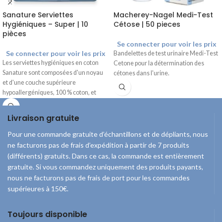
Sanature Serviettes
Macherey-Nagel Medi-Test
Hygiéniques – Super | 10
Cétose | 50 pieces
pièces
Se connecter pour voir les prix
Se connecter pour voir les prix
Bandelettes de test urinaire Medi-Test
Les serviettes hygiéniques en coton
Cetone pour la détermination des
Sanature sont composées d'un noyau
cétones dans l'urine.
et d'une couche supérieure
hypoallergéniques, 100 % coton, et
sont exemptes de chlore et de parfum.
Les ailettes assurent un bon maintien
Livraison gratuite
et empêchent le pansement de glisser.
Pour une commande gratuite d’échantillons et de dépliants, nous
ne facturons pas de frais d’expédition à partir de 7 produits
(différents) gratuits. Dans ce cas, la commande est entièrement
gratuite. Si vous commandez uniquement des produits payants,
nous ne facturons pas de frais de port pour les commandes
supérieures à 150€.
Toujours disponible