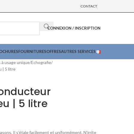
CONTACT
CONNEXION / INSCRIPTION
ROCHURES
FOURNITURES
OFFRES
AUTRES SERVICES
s à usage unique
Echografie
| 5 litre
conducteur
u | 5 litre
rasons. Il s’étale facilement et uniformément. N’irrite