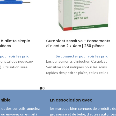
 à ailette simple
Curaplast sensitive – Pansements
pièces
d’injection 2 x 4cm | 250 pièces
pour voir les prix
Se connecter pour voir les prix
éonatal des nouveau-
Les pansements d’injection Curaplast
. Utilisation sûre.
Sensitive sont indiqués pour les soins
rapides des petites plaies, telles celles
causées après les injections et les prises d
sang. La couche du filet autour de la plaie
permet de prévenir le collage du pansemen
sur la plaie et ainsi rend les changements d
nible
En association avec
pansement indolore.
 et des conseils, appelez
les marques bien connues de produits d
ou envoyez un e-mail à
grossesse et de bébé, d'autres autorités