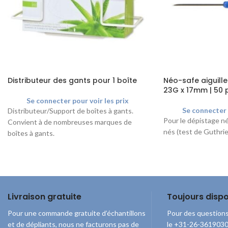
Distributeur des gants pour 1 boîte
Néo-safe aiguille
23G x 17mm | 50 
Se connecter pour voir les prix
Se connecter 
Distributeur/Support de boîtes à gants.
Pour le dépistage n
Convient à de nombreuses marques de
nés (test de Guthrie)
boîtes à gants.
Dimensions intérieures:
Hauteur : 14 cm
Largeur : 28,0 cm
Profondeur : 9,5 cm
Livraison gratuite
Toujours dispo
Pour une commande gratuite d’échantillons
Pour des questions
et de dépliants, nous ne facturons pas de
le +31-26-3619030 