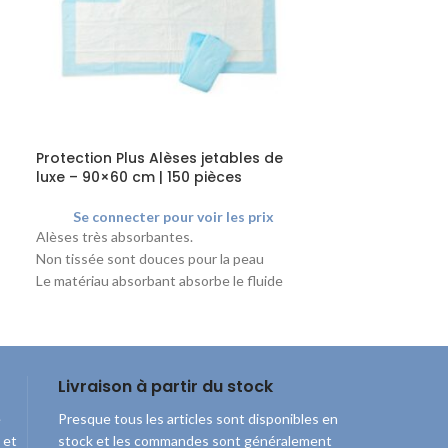
Protection Plus Alèses jetables de
Medline Prolan
luxe – 90×60 cm | 150 pièces
prélèvement sa
pièces
Se connecter pour voir les prix
Se connect
Alèses très absorbantes.
La lancette a une
Non tissée sont douces pour la peau
1,2 mm, spéciale
Le matériau absorbant absorbe le fluide
enfants.
e
Le support en polypropylène maintient le
coussin en place.
t
Niveau d'absorption : élevé Matériau
e
absorbant : Tissue
Livraison à partir du stock
e
Presque tous les articles sont disponibles en
 et
stock et les commandes sont généralement