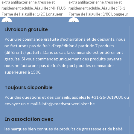
extra antibactérienne, tressée et
extra antibactérienne, tressée et
rapidement soluble.
Aiguille :
MH PLUS
rapidement soluble.
Aiguille :
FS-1
Forme de l'aiguille :
1/2C
Longueur
Forme de l'
aiguille : 3/8C
Longueur
de l'
aiguille : 36 mm
Type de pointe
de l'
aiguille : 24 mm
Type de pointe
de l'aiguille :
TAPERPOINT
Longueur
de
l'aiguille
:
Coupe inversée
Livraison gratuite
du fil :
70 cm
Couleur du fil :
Violet
Longueur du fil :
70 cm
Couleur du fil :
Épaisseur du
fil : 2-0
Violet
Épaisseur
du fil : 3-0
Pour une commande gratuite d’échantillons et de dépliants, nous
ne facturons pas de frais d’expédition à partir de 7 produits
(différents) gratuits. Dans ce cas, la commande est entièrement
gratuite. Si vous commandez uniquement des produits payants,
nous ne facturons pas de frais de port pour les commandes
supérieures à 150€.
Toujours disponible
Pour des questions et des conseils, appelez le +31-26-3619030 ou
envoyez un e-mail à info@vroedvrouwenloket.be
En association avec
les marques bien connues de produits de grossesse et de bébé,