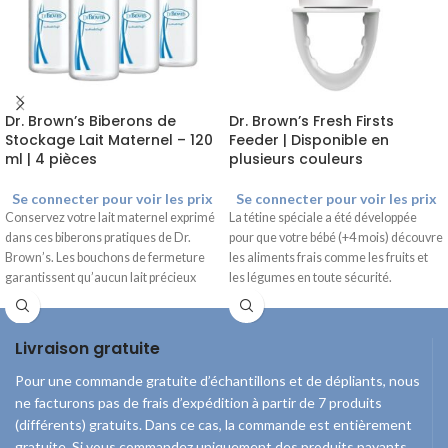
Dr. Brown’s Biberons de
Dr. Brown’s Fresh Firsts
Stockage Lait Maternel – 120
Feeder | Disponible en
ml | 4 pièces
plusieurs couleurs
Se connecter pour voir les prix
Se connecter pour voir les prix
Conservez votre lait maternel exprimé
La tétine spéciale a été développée
dans ces biberons pratiques de Dr.
pour que votre bébé (+4 mois) découvre
Brown’s. Les bouchons de fermeture
les aliments frais comme les fruits et
garantissent qu’aucun lait précieux
les légumes en toute sécurité.
n’est perdu.
4 flacons
Contenu 120 ml
Livraison gratuite
Bouchons inclus
Pour une commande gratuite d’échantillons et de dépliants, nous
ne facturons pas de frais d’expédition à partir de 7 produits
(différents) gratuits. Dans ce cas, la commande est entièrement
gratuite. Si vous commandez uniquement des produits payants,