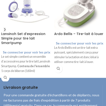
Lansinoh Set d’expression
Ardo Bellis – Tire-lait à louer
Simple pour tire lait
Smartpump
Se connecter pour voir les prix
Le Ardo Bellis est un tire-lait extra
Se connecter pour voir les prix
puissant, spécialement conçu pour
Le set simple contient un ensemble
stimuler la lactation et donc idéal à
d’accessoires pour le tire lait Lansinoh
utiliser comme tire-lait à louer.
Smartpump.
Contenu de l'ensemble
Contenu
1 corps de biberon (160ml)
Tire-lait Ardo Bellis
1 porte-biberon
Adaptateur d'alimentation avec câble
1 téterelle ComfortFit 25 mm
USB
1 téterelle ComfortFit 30.5 mm
Porte-bouteilles intégré Connexion
Livraison gratuite
2 valves
pour ensemble de tirage
1 élément de pompage (corps téterelle,
Pour une commande gratuite d’échantillons et de dépliants, nous
Ouverture de connexion pour
diaphragme et couvercle diaphragme)
adaptateur d'alimentation USB
ne facturons pas de frais d’expédition à partir de 7 produits
3 tubes (2 x court + 1 x long)
Le tire-lait Ardo Bellis est un tire-lait à
(différents) gratuits. Dans ce cas, la commande est entièrement