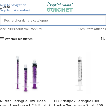
Skip to navigation
MENU
Skip to main content
Accueil
Produit Volume
1 ml
2 résultats affichés
Afficher les filtres
Nutrifit Seringue Low-Dose
BD Plastipak Seringue Luer-
avec Bouchon – 1, 2.5, 5 ml | 8
Lock – 3-parties – 3 ml | 200